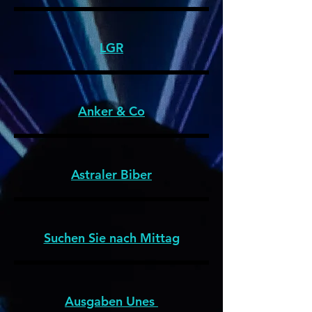
LGR
Anker & Co
Astraler Biber
Suchen Sie nach Mittag
Ausgaben Unes