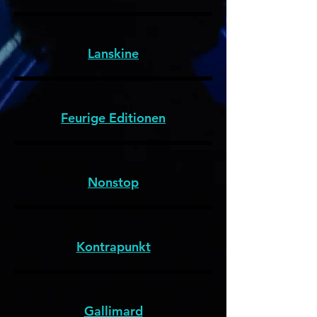
Lanskine
Feurige Editionen
Nonstop
Kontrapunkt
Gallimard