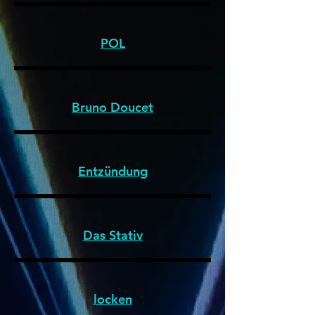
POL
Bruno Doucet
Entzündung
Das Stativ
locken