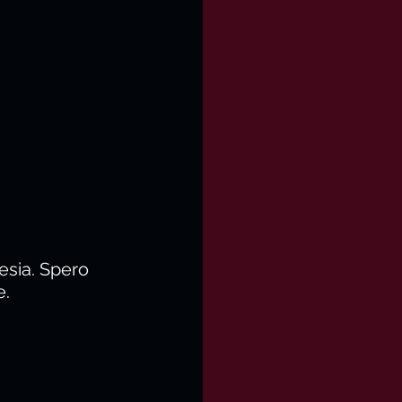
oesia. Spero 
e.