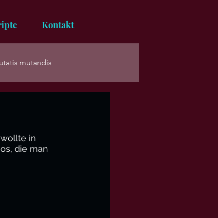
ipte
Kontakt
tatis mutandis
wollte in 
os, die man 