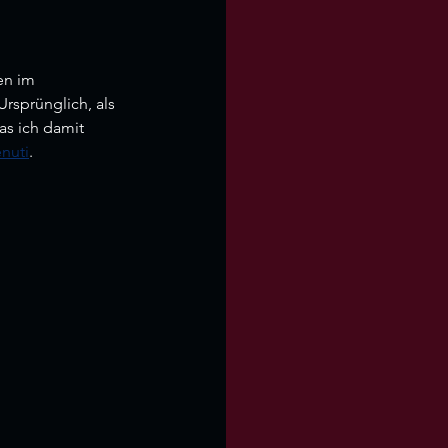
en im 
rsprünglich, als 
as ich damit 
enuti
. 