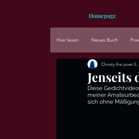
Homepage
Hier lesen
Neues Buch
Poe
Christy the poet
5.
Jenseits
Diese Gedichtvideos 
meiner Amateurbear
sich ohne Mäßigun