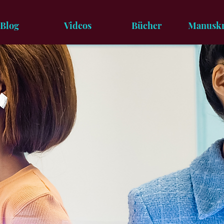
Blog
Videos
Bücher
Manuskr