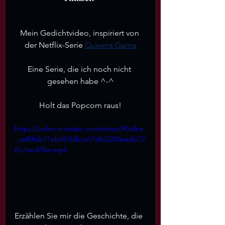
Mein Gedichtvideo, inspiriert von 
der Netflix-Serie 
Queens Game
Eine Serie, die ich noch nicht 
gesehen habe ^-^
Holt das Popcorn raus!
https://video.wixstatic.com/video/90e0ce
_ce80fde71a6d4762bca17a8b2200eaab/72
0p/mp4/file.mp4
Erzählen Sie mir die Geschichte, die 